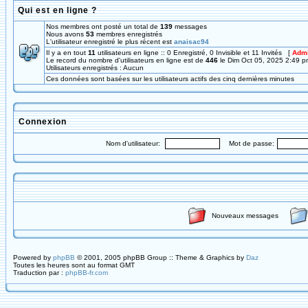
Qui est en ligne ?
Nos membres ont posté un total de
139
messages
Nous avons
53
membres enregistrés
L'utilisateur enregistré le plus récent est
anaisac94
Il y a en tout
11
utilisateurs en ligne :: 0 Enregistré, 0 Invisible et 11 Invités [
Admi
Le record du nombre d'utilisateurs en ligne est de
446
le Dim Oct 05, 2025 2:49 p
Utilisateurs enregistrés : Aucun
Ces données sont basées sur les utilisateurs actifs des cinq dernières minutes
Connexion
Nom d'utilisateur:
Mot de passe:
Nouveaux messages
Powered by
phpBB
© 2001, 2005 phpBB Group :: Theme & Graphics by
Daz
Toutes les heures sont au format GMT
Traduction par :
phpBB-fr.com