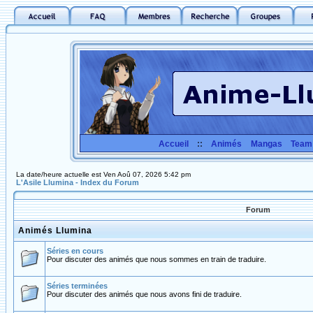
Accueil
::
Animés
Mangas
Team
La date/heure actuelle est Ven Aoû 07, 2026 5:42 pm
L'Asile Llumina - Index du Forum
Forum
Animés Llumina
Séries en cours
Pour discuter des animés que nous sommes en train de traduire.
Séries terminées
Pour discuter des animés que nous avons fini de traduire.